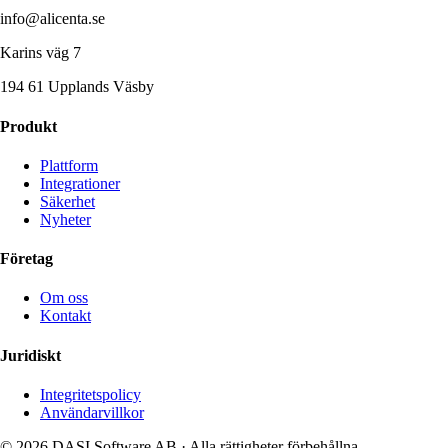
info@alicenta.se
Karins väg 7
194 61 Upplands Väsby
Produkt
Plattform
Integrationer
Säkerhet
Nyheter
Företag
Om oss
Kontakt
Juridiskt
Integritetspolicy
Användarvillkor
© 2026 DASI Software AB · Alla rättigheter förbehållna